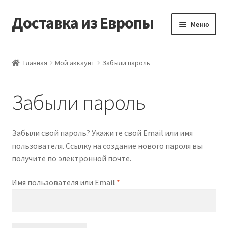
Доставка из Европы
Перейти
Перейти
Меню
к
к
навигации
содержимому
Главная
Главная
Мой аккаунт
Забыли пароль
Доставка из Европы
Забыли пароль
Заказать
Контакты
Забыли свой пароль? Укажите свой Email или имя
пользователя. Ссылку на создание нового пароля вы
Корзина
получите по электронной почте.
Обязательно
Имя пользователя или Email
*
Мой аккаунт
Оформление заказа