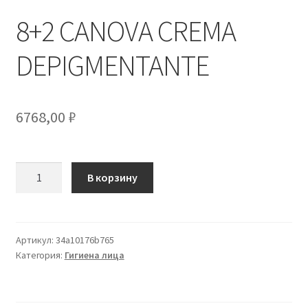
8+2 CANOVA CREMA
DEPIGMENTANTE
6768,00
₽
Количество
В корзину
товара
8+2
CANOVA
CREMA
Артикул:
34a10176b765
Категория:
Гигиена лица
DEPIGMENTANTE