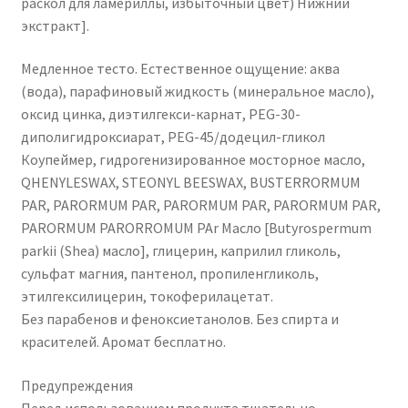
раскол для ламериллы, избыточный цвет) Нижний
экстракт].
Медленное тесто. Естественное ощущение: аква
(вода), парафиновый жидкость (минеральное масло),
оксид цинка, диэтилгекси-карнат, PEG-30-
диполигидроксиарат, PEG-45/додецил-гликол
Коупеймер, гидрогенизированное мосторное масло,
QHENYLESWAX, STEONYL BEESWAX, BUSTERRORMUM
PAR, PARORMUM PAR, PARORMUM PAR, PARORMUM PAR,
PARORMUM PARORROMUM PAr Масло [Butyrospermum
parkii (Shea) масло], глицерин, каприлил гликоль,
сульфат магния, пантенол, пропиленгликоль,
этилгексилицерин, токоферилацетат.
Без парабенов и феноксиетанолов. Без спирта и
красителей. Аромат бесплатно.
Предупреждения
Перед использованием продукта тщательно