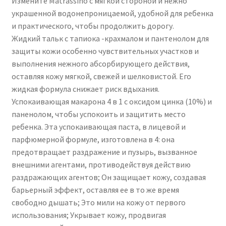
Измените Matrassino с мягкой стороной и нежно
украшенной водонепроницаемой, удобной для ребенка
и практического, чтобы продолжить дорогу.
Жидкий тальк с тапиока -крахмалом и пантенолом для
защиты кожи особенно чувствительных участков и
выполнения нежного абсорбирующего действия,
оставляя кожу мягкой, свежей и шелковистой. Его
жидкая формула снижает риск вдыхания.
Успокаивающая макарона 4 в 1 с оксидом цинка (10%) и
паненолом, чтобы успокоить и защитить место
ребенка. Эта успокаивающая паста, в лицевой и
парфюмерной формуле, изготовлена ​​в 4: она
предотвращает раздражение и пузырь, вызванное
внешними агентами, противодействуя действию
раздражающих агентов; Он защищает кожу, создавая
барьерный эффект, оставляя ее в то же время
свободно дышать; Это мили на кожу от первого
использования; Укрывает кожу, продвигая