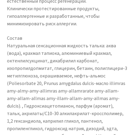
естественный процесс регенерации.
Клинически протестированные продукты,
гипоаллергенные и разработанные, чтобы
минимизировать риск аллергии.
Состав
Натуральная сенсационная жидкость талька: аква
(вода), крахмал тапиока, алюминиевый крахмал,
октенлилсукцинат, дикабрилил карбонат,
изопропилдопмитат, глицерин, бетаин, полиглицери-3
метилглюкоза, окрашиваемое, нефть-альмос
(Poliesorbate 20, Prunus amygdalus dulcis-масло illimras
amy-almy-amy-allimras amy-allamrarate amy-allam-
amy-allam-allmas amy-illam-allam-amy-allmas amy-
dulcis). , Гидроксиацетопианон, парфум (аромат),
тальк, акрилаты/C10-30 алкилакрилат-кроссполимер,
1,2 гександиола, каприлил гликол, пантенол,
пропиленгликол, гидроксид натрия, дизодий, эдта,