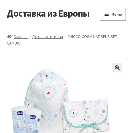
Доставка из Европы
Перейти
Перейти
Меню
к
к
навигации
содержимому
Главная
Главная
Детская гигиена
CHICCO COSM NAT SENS SET
CAMBIO
Доставка из Европы
Заказать
Контакты
🔍
Корзина
Мой аккаунт
Оформление заказа