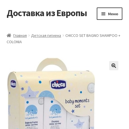
Доставка из Европы
Перейти
Перейти
Меню
к
к
навигации
содержимому
Главная
Главная
Детская гигиена
CHICCO SET BAGNO SHAMPOO +
COLONIA
Доставка из Европы
Заказать
Контакты
🔍
Корзина
Мой аккаунт
Оформление заказа