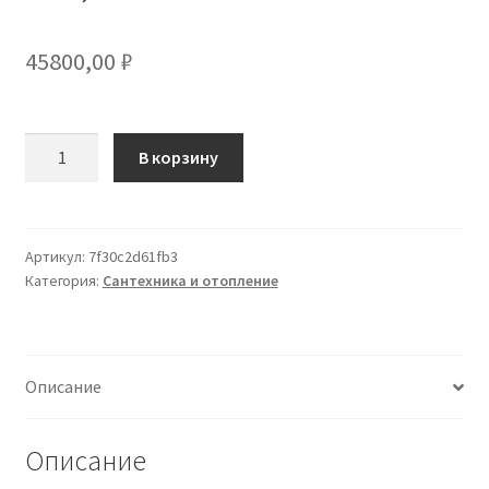
45800,00
₽
Количество
В корзину
товара
DSK
Spiegelschrank
Aluminio
Артикул:
7f30c2d61fb3
Категория:
Сантехника и отопление
Vegas
50x60
cm,
mit
Описание
Steckdose
Описание