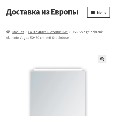
Доставка из Европы
Перейти
Перейти
Меню
к
к
навигации
содержимому
Главная
Главная
Сантехника и отопление
DSK Spiegelschrank
Aluminio Vegas 50×60 cm, mit Steckdose
Доставка из Европы
Заказать
Контакты
🔍
Корзина
Мой аккаунт
Оформление заказа