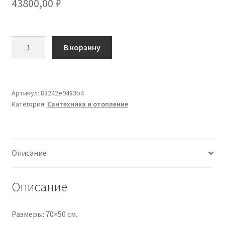
43800,00
₽
Количество
В корзину
товара
DSK
Spiegelschrank
Aluminio
Артикул:
83242e9483b4
Категория:
Сантехника и отопление
Vegas
70x50
cm
Описание
Описание
Размеры: 70×50 см.