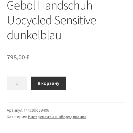
Gebol Handschuh
Upcycled Sensitive
dunkelblau
798,00
₽
Количество
В корзину
товара
Gebol
Handschuh
Upcycled
Артикул:
f44c9bd39406
Категория:
Инструменты и оборудование
Sensitive
dunkelblau