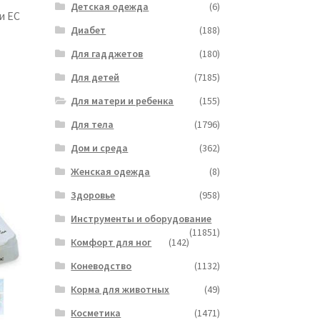
Детская одежда
(6)
и ЕС
Диабет
(188)
Для гадджетов
(180)
Для детей
(7185)
Для матери и ребенка
(155)
Для тела
(1796)
Дом и среда
(362)
Женская одежда
(8)
Здоровье
(958)
Инструменты и оборудование
(11851)
Комфорт для ног
(142)
Коневодство
(1132)
Корма для животных
(49)
Косметика
(1471)