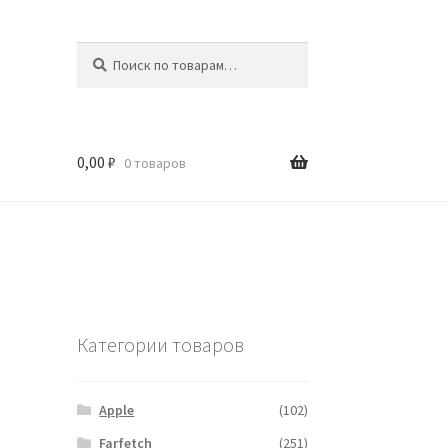
Искать:
Поиск
0,00
₽
0 товаров
Категории товаров
Apple
(102)
Farfetch
(251)