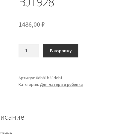
BJT928
1486,00
₽
Количество
В корзину
товара
ORECCHINI
STERILI
STARFISH
Артикул:
0db81b38debf
Категория:
Для матери и ребенка
WHITE
CRYST
BJT928
исание
сание