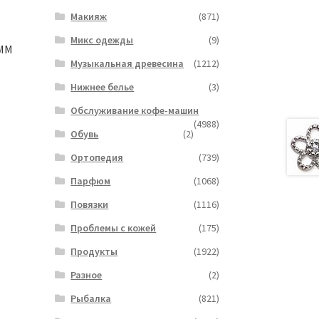
Макияж
(871)
Микс одежды
(9)
3MM
Музыкальная древесина
(1212)
Нижнее белье
(3)
Обслуживание кофе-машин
(4988)
Обувь
(2)
Ортопедия
(739)
Парфюм
(1068)
Повязки
(1116)
Проблемы с кожей
(175)
Продукты
(1922)
Разное
(2)
Рыбалка
(821)