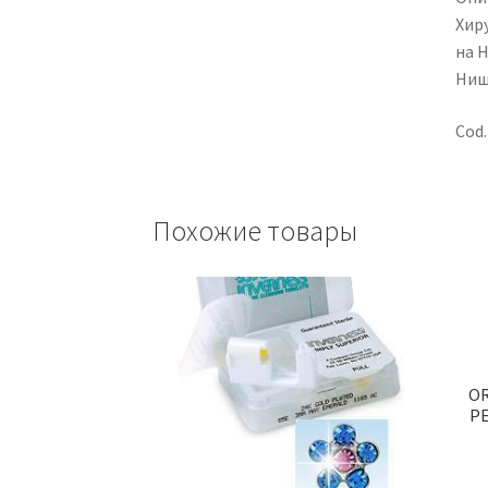
Хир
на 
Ниш
Cod
Похожие товары
OR
PE