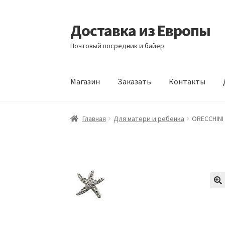
Доставка из Европы
Перейти
Перейти
к
к
Почтовый посредник и байер
навигации
содержимому
Магазин
Заказать
Контакты
Главная
Доставка из Европы
Заказать
Кон
Главная
Для матери и ребенка
ORECCHINI 
🔍