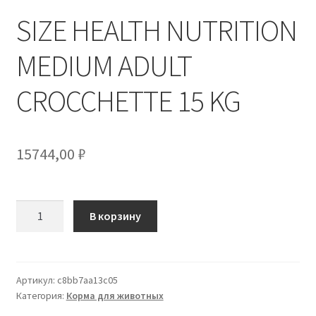
SIZE HEALTH NUTRITION
MEDIUM ADULT
CROCCHETTE 15 KG
15744,00
₽
Количество
В корзину
товара
SIZE
HEALTH
NUTRITION
Артикул:
c8bb7aa13c05
Категория:
Корма для животных
MEDIUM
ADULT