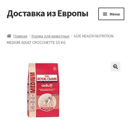
Доставка из Европы
Перейти
Перейти
Меню
к
к
навигации
содержимому
Главная
Главная
Корма для животных
SIZE HEALTH NUTRITION
MEDIUM ADULT CROCCHETTE 15 KG
Доставка из Европы
Заказать
Контакты
🔍
Корзина
Мой аккаунт
Оформление заказа