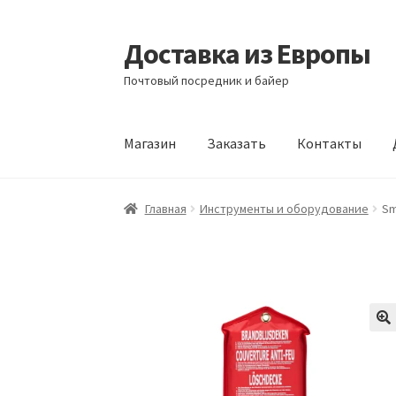
Доставка из Европы
Перейти
Перейти
к
к
Почтовый посредник и байер
навигации
содержимому
Магазин
Заказать
Контакты
Главная
Доставка из Европы
Заказать
Кон
Главная
Инструменты и оборудование
Sm
🔍