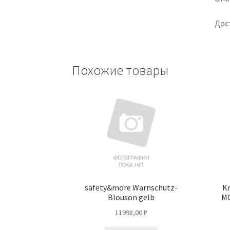
Дос
Похожие товары
safety&more Warnschutz-
Kr
Blouson gelb
MO
11998,00
₽