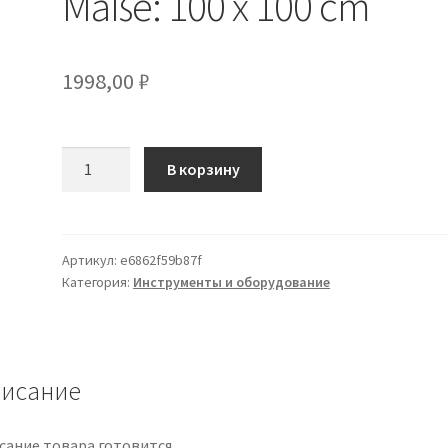
Maße: 100 x 100 cm
1998,00
₽
Количество
В корзину
товара
Smartwares
Feuerlöschdecke
BBD130
Артикул:
e6862f59b87f
Категория:
Инструменты и оборудование
Maße:
100
x
100
cm
исание
сание товара готовится.