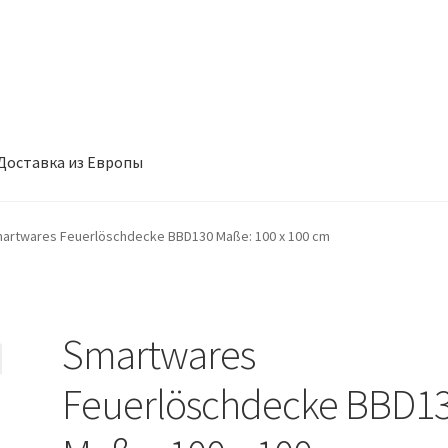
Доставка из Европы
такты
Корзина
Мой аккаунт
Оформление заказа
artwares Feuerlöschdecke BBD130 Maße: 100 x 100 cm
Smartwares
Feuerlöschdecke BBD1