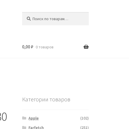
Искать:
Поиск
0,00
₽
0 товаров
Категории товаров
30
Apple
(102)
Farfetch
(251)