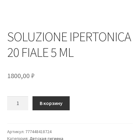
SOLUZIONE IPERTONICA
20 FIALE 5 ML
1800,00
₽
Количество
В корзину
товара
SOLUZIONE
IPERTONICA
20
Артикул:
777448418724
Категория:
Детская гигиена
FIALE