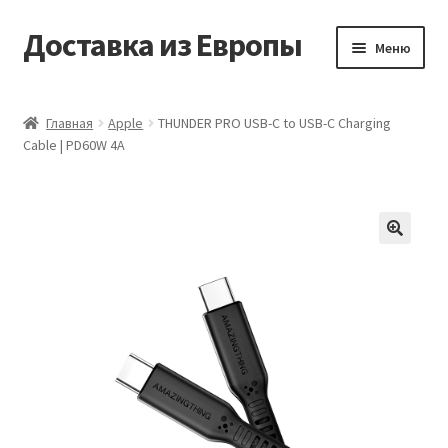
Доставка из Европы
Перейти
Перейти
Меню
к
к
навигации
содержимому
Главная
Главная
Apple
THUNDER PRO USB-C to USB-C Charging
Cable | PD60W 4A
Доставка из Европы
Заказать
Контакты
🔍
Корзина
Мой аккаунт
Оформление заказа