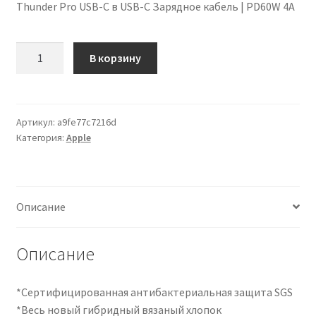
Thunder Pro USB-C в USB-C Зарядное кабель | PD60W 4A
Количество
В корзину
товара
THUNDER
PRO
USB-
Артикул:
a9fe77c7216d
Категория:
Apple
C
to
USB-
C
Описание
Charging
Cable
|
Описание
PD60W
4A
*Сертифицированная антибактериальная защита SGS
*Весь новый гибридный вязаный хлопок