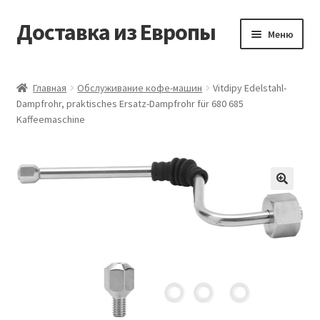
Доставка из Европы
Перейти
Перейти
Меню
к
к
навигации
содержимому
Главная
Главная
Обслуживание кофе-машин
Vitdipy Edelstahl-
Dampfrohr, praktisches Ersatz-Dampfrohr für 680 685
Доставка из Европы
Kaffeemaschine
Заказать
Контакты
🔍
Корзина
Мой аккаунт
Оформление заказа