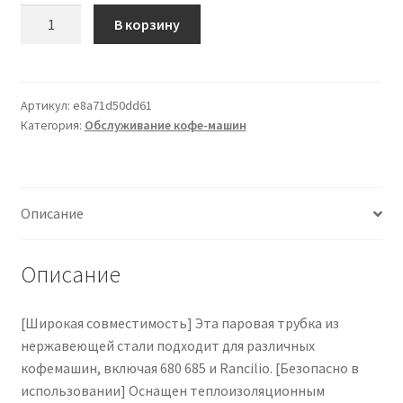
Количество
В корзину
товара
Vitdipy
Edelstahl-
Dampfrohr,
Артикул:
e8a71d50dd61
Категория:
Обслуживание кофе-машин
praktisches
Ersatz-
Dampfrohr
für
Описание
680
685
Kaffeemaschine
Описание
[Широкая совместимость] Эта паровая трубка из
нержавеющей стали подходит для различных
кофемашин, включая 680 685 и Rancilio. [Безопасно в
использовании] Оснащен теплоизоляционным