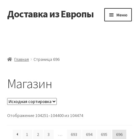
Доставка из Европы
Перейти
Перейти
Меню
к
к
навигации
содержимому
Главная
Доставка из Европы
Главная
Страница 696
Заказать
Магазин
Контакты
Корзина
Мой аккаунт
Отображение 104251–104400 из 104474
Оформление заказа
1
2
3
…
693
694
695
696