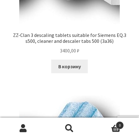
ZZ-Clan 3 descaling tablets suitable for Siemens EQ.3
s500, cleaner and descaler tabs 500 (3a36)
3400,00
₽
В корзину
0
Искать:
Поиск