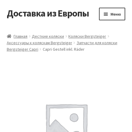
Доставка из Европы
Перейти
Перейти
Меню
к
к
навигации
содержимому
Главная
Главная
Десткие коляски
Коляски Bergsteiger
Аксессуары к коляскам Bergsteiger
Запчасти для коляски
Доставка из Европы
Bergsteiger Capri
Capri Gestell inkl. Räder
Заказать
Контакты
Корзина
Мой аккаунт
Оформление заказа