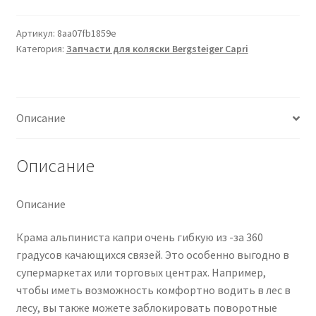
Gestell
inkl.
Артикул:
8aa07fb1859e
Категория:
Запчасти для коляски Bergsteiger Capri
Räder
Описание
Описание
Описание
Крама альпиниста капри очень гибкую из -за 360
градусов качающихся связей. Это особенно выгодно в
супермаркетах или торговых центрах. Например,
чтобы иметь возможность комфортно водить в лес в
лесу, вы также можете заблокировать поворотные