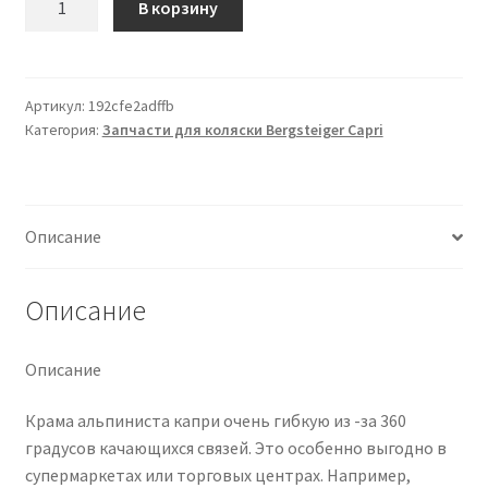
В корзину
товара
Capri
Gestell
inkl.
Артикул:
192cfe2adffb
Категория:
Запчасти для коляски Bergsteiger Capri
Räder
(anthrazit)
Описание
Описание
Описание
Крама альпиниста капри очень гибкую из -за 360
градусов качающихся связей. Это особенно выгодно в
супермаркетах или торговых центрах. Например,