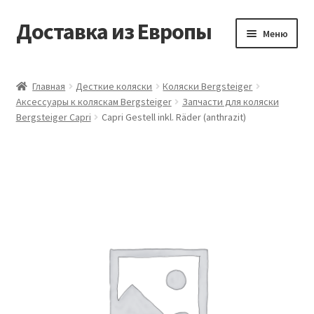
Доставка из Европы
Перейти
Перейти
Меню
к
к
навигации
содержимому
Главная
Главная
Десткие коляски
Коляски Bergsteiger
Аксессуары к коляскам Bergsteiger
Запчасти для коляски
Доставка из Европы
Bergsteiger Capri
Capri Gestell inkl. Räder (anthrazit)
Заказать
Контакты
Корзина
Мой аккаунт
Оформление заказа