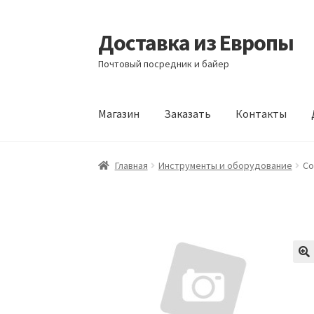
Доставка из Европы
Перейти
Перейти
к
к
Почтовый посредник и байер
навигации
содержимому
Магазин
Заказать
Контакты
Главная
Доставка из Европы
Заказать
Кон
Главная
Инструменты и оборудование
Co
🔍