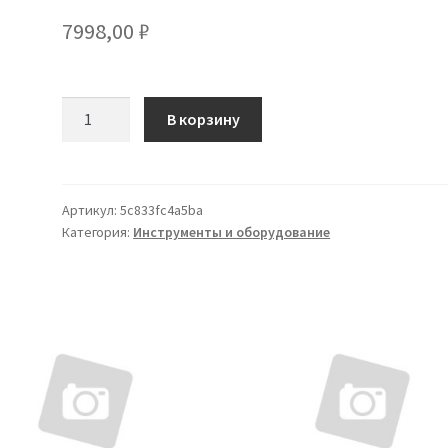
7998,00
₽
Количество
В корзину
товара
Connex
Spaltbeil
1000
Артикул:
5c833fc4a5ba
Категория:
Инструменты и оборудование
g
mit
Hickorystiel