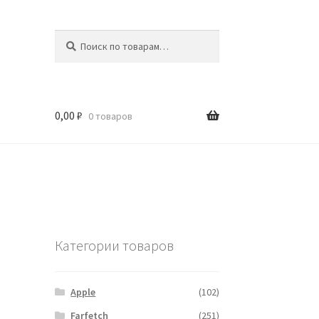
Искать:
Поиск
0,00
₽
0 товаров
Категории товаров
Apple
(102)
Farfetch
(251)