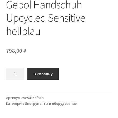
Gebol Handschuh
Upcycled Sensitive
hellblau
798,00
₽
Количество
В корзину
товара
Gebol
Handschuh
Upcycled
Артикул:
c9e5485afb1b
Категория:
Инструменты и оборудование
Sensitive
hellblau