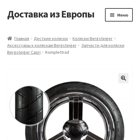
Доставка из Европы
Перейти
Перейти
Меню
к
к
навигации
содержимому
Главная
Главная
Десткие коляски
Коляски Bergsteiger
Аксессуары к коляскам Bergsteiger
Запчасти для коляски
Доставка из Европы
Bergsteiger Capri
Komplettrad
Заказать
Контакты
🔍
Корзина
Мой аккаунт
Оформление заказа