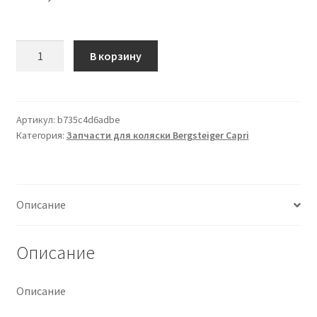
Количество
В корзину
товара
Radbolzen
inkl.
Befestigungsspange
Артикул:
b735c4d6adbe
Категория:
Запчасти для коляски Bergsteiger Capri
(alte
Version)
Описание
Описание
Описание