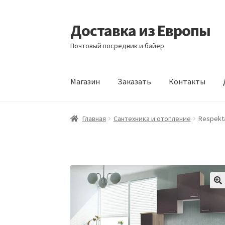
Доставка из Европы
Перейти
Перейти
к
к
Почтовый посредник и байер
навигации
содержимому
Магазин
Заказать
Контакты
Главная
Доставка из Европы
Заказать
Кон
Главная
Сантехника и отопление
Respekt
🔍