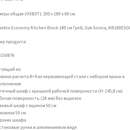
KB180ESGC
еры общая (HXBXT): 200 x 180 x 60 см.
ekta Economy Kitchen Block 180 см Грей, Oak Sonica, KB180ESG
ер продукта:
0150876
тоящий из:
овина расчета 8×4 из нержавеющей стали с набором крана и
еполнения
птечный шкаф с крышкой рабочей поверхности (H: 145,8 см)
бочая поверхность (28 мм) без вырезок
азовый шкаф с ящиком 50 см
ковина 50 см
ерхних шкафа
стиковые ручки в алюминиевом виде