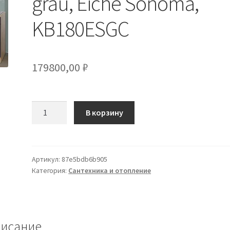
grau, Eiche Sonoma,
KB180ESGC
179800,00
₽
Количество
В корзину
товара
Respekta
Economy
Küchenblock
Артикул:
87e5bdb6b905
Категория:
Сантехника и отопление
180
cm
grau,
Eiche
Sonoma,
исание