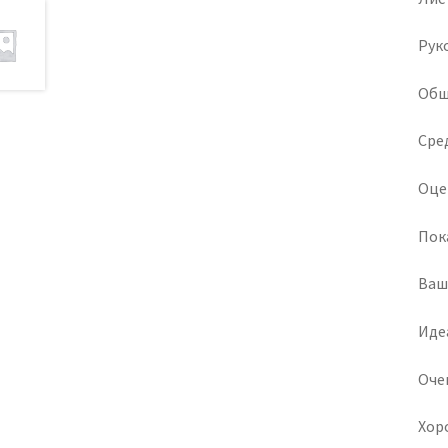
Рук
Общ
Сре
Оце
Пок
Ваш
Иде
Оче
Хор