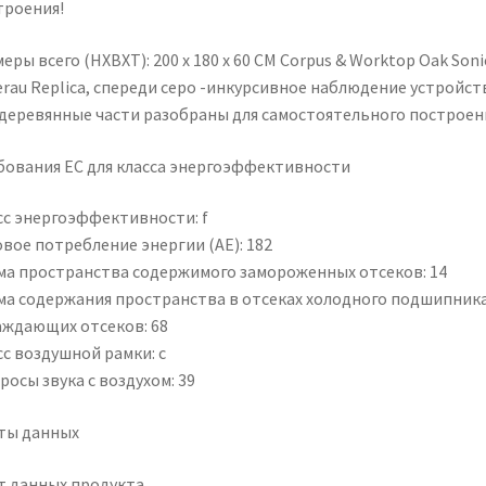
троения!
еры всего (HXBXT): 200 x 180 x 60 CM Corpus & Worktop Oak Soni
erau Replica, спереди серо -инкурсивное наблюдение устройст
 деревянные части разобраны для самостоятельного построен
бования ЕС для класса энергоэффективности
сс энергоэффективности: f
вое потребление энергии (AE): 182
ма пространства содержимого замороженных отсеков: 14
ма содержания пространства в отсеках холодного подшипника
аждающих отсеков: 68
сс воздушной рамки: c
осы звука с воздухом: 39
ты данных
т данных продукта