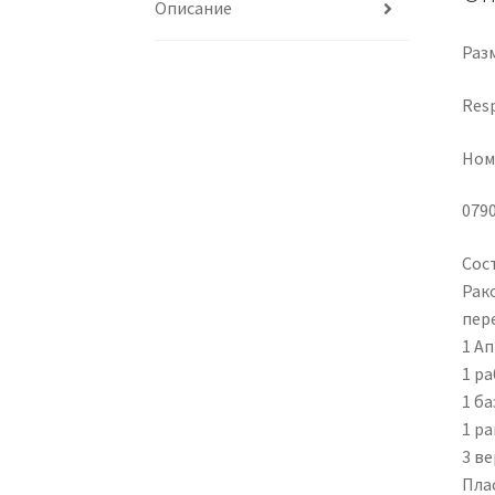
Описание
Разм
Resp
Ном
079
Сос
Рак
пер
1 А
1 ра
1 б
1 ра
3 в
Пла