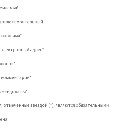
емлемый
довлетворительный
азано имя*
 электронный адрес*
оловок*
 комментарий*
омендовать?
я, отмеченные звездой (*), являются обязательными.
ена