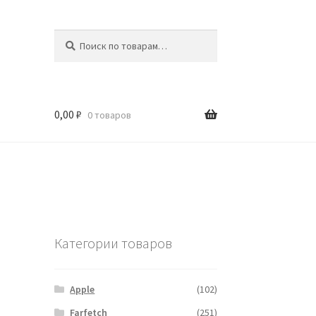
Искать:
Поиск
0,00
₽
0 товаров
Категории товаров
Apple
(102)
Farfetch
(251)