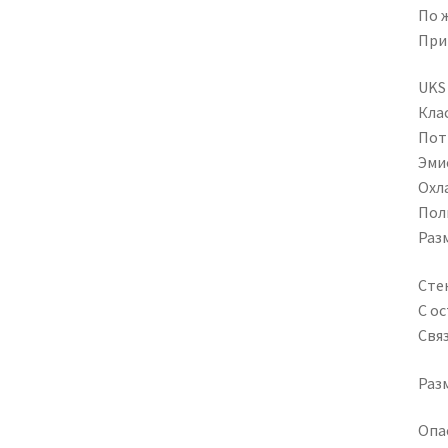
По 
При
UKS 
Кла
Потр
Эмис
Охл
Пол
Разм
Сте
С о
Свя
Разм
Опа