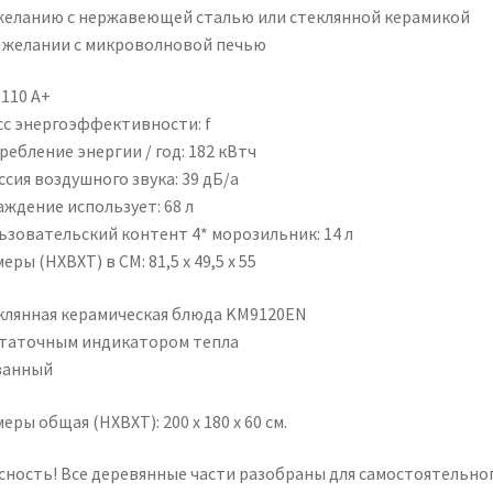
желанию с нержавеющей сталью или стеклянной керамикой
 желании с микроволновой печью
110 A+
сс энергоэффективности: f
ебление энергии / год: 182 кВтч
сия воздушного звука: 39 дБ/а
аждение использует: 68 л
ьзовательский контент 4* морозильник: 14 л
еры (HXBXT) в CM: 81,5 x 49,5 x 55
клянная керамическая блюда KM9120EN
статочным индикатором тепла
занный
еры общая (HXBXT): 200 x 180 x 60 см.
сность! Все деревянные части разобраны для самостоятельно