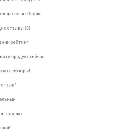
оводство по сборке
ие отзывы (0)
дний рейтинг
ните продукт сейчас
азать обзоры!
 отзыв*
альный
нь хорошо
оший