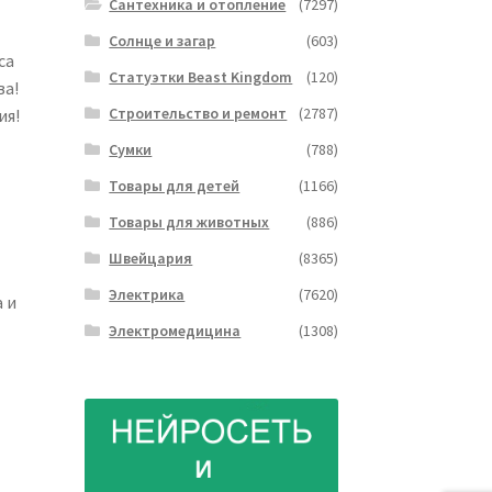
Сантехника и отопление
(7297)
Солнце и загар
(603)
ca
Статуэтки Beast Kingdom
(120)
ва!
Строительство и ремонт
(2787)
ия!
Сумки
(788)
Товары для детей
(1166)
Товары для животных
(886)
Швейцария
(8365)
Электрика
(7620)
 и
Электромедицина
(1308)