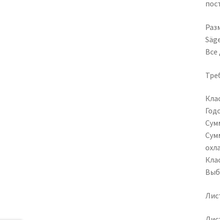
пос
Разм
Säg
Все
Тре
Кла
Годо
Сум
Сум
охл
Кла
Выбр
Лис
Лис