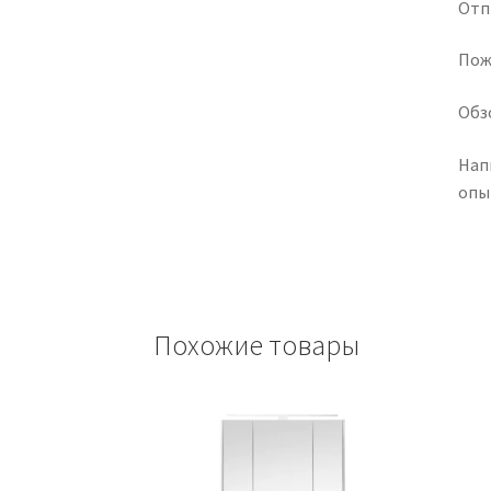
Отп
Пож
Обз
Нап
опы
Похожие товары