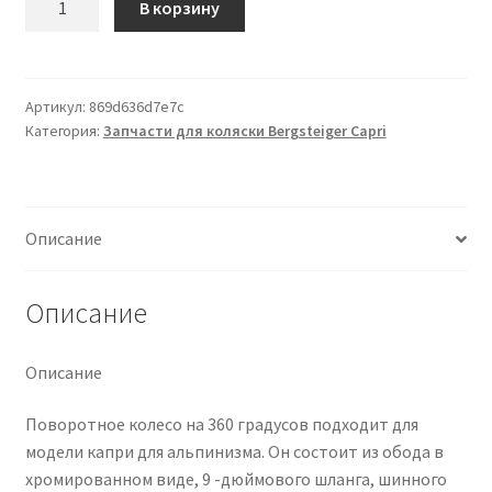
В корзину
товара
Schwenkrad
vorne
(komplett)
Артикул:
869d636d7e7c
Категория:
Запчасти для коляски Bergsteiger Capri
Описание
Описание
Описание
Поворотное колесо на 360 градусов подходит для
модели капри для альпинизма. Он состоит из обода в
хромированном виде, 9 -дюймового шланга, шинного