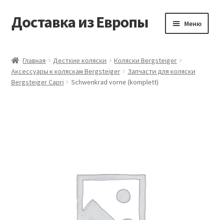
Доставка из Европы
Перейти
Перейти
Меню
к
к
навигации
содержимому
Главная
Главная
Десткие коляски
Коляски Bergsteiger
Аксессуары к коляскам Bergsteiger
Запчасти для коляски
Доставка из Европы
Bergsteiger Capri
Schwenkrad vorne (komplett)
Заказать
Контакты
Корзина
Мой аккаунт
Оформление заказа